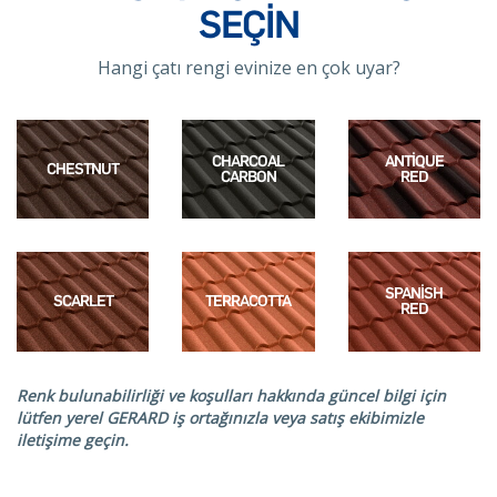
SEÇİN
Hangi çatı rengi evinize en çok uyar?
CHARCOAL
ANTIQUE
CHESTNUT
CARBON
RED
SPANISH
SCARLET
TERRACOTTA
RED
Renk bulunabilirliği ve koşulları hakkında güncel bilgi için
lütfen yerel GERARD iş ortağınızla veya satış ekibimizle
iletişime geçin.