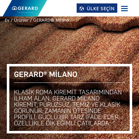
ÜLKE SEÇIN
Ev
Ürünler
GERARD® Milano
GERARD® MILANO
KLASIK ROMA KIREMIT TASARIMINDAN
ILHAM ALAN, GERARD MILANO
KIREMIT, PÜRÜZSÜZ, TEMIZ VE KLASIK
GÖRÜNÜR. ZAMANIN ÖTESINDE
PROFILI, GÜÇLÜ BIR TARZ IFADE EDER,
ÖZELLIKLE DIK EĞIMLI ÇATILARDA.