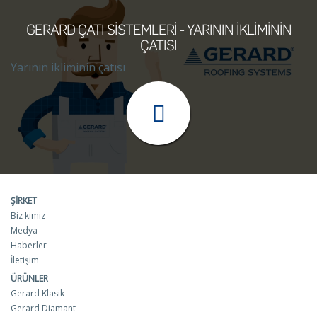
GERARD ÇATI SISTEMLERI - YARININ IKLIMININ
ÇATISI
Yarının ikliminin çatısı
ŞIRKET
Biz kimiz
Medya
Haberler
İletişim
ÜRÜNLER
Gerard Klasik
Gerard Diamant